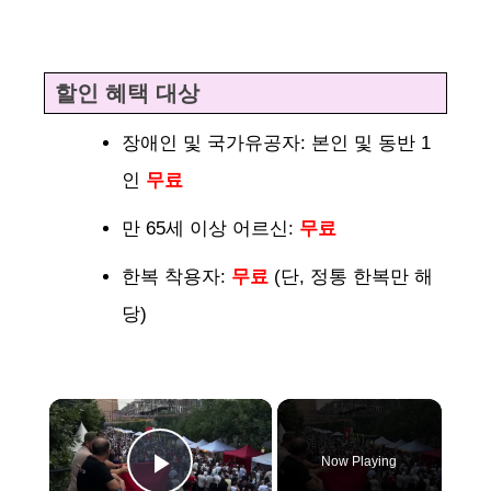
할인 혜택 대상
장애인 및 국가유공자: 본인 및 동반 1
인
무료
만 65세 이상 어르신:
무료
한복 착용자:
무료
(단, 정통 한복만 해
당)
×
Now Playing