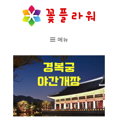
컨
텐
츠
로
메뉴
건
너
뛰
기