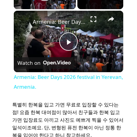
Play Video
×
Armenia: Beer Days 2026 festival in Yerevan, Armenia.
P
Watch on
l
Armenia: Beer Days 2026 festival in Yerevan,
a
Armenia.
y
특별히 한복을 입고 가면 무료로 입장할 수 있다는
점! 요즘 한복 대여점이 많아서 친구들과 한복 입고
가면 입장료도 아끼고 사진도 예쁘게 찍을 수 있어서
V
일석이조예요. 단, 변형된 퓨전 한복이 아닌 정통 한
복을 입어야 한다고 하니 참고하세요.