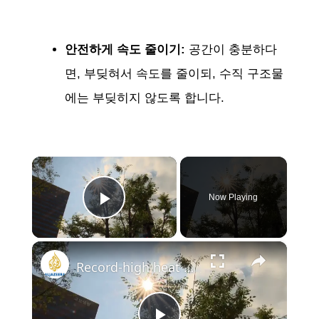
안전하게 속도 줄이기:
공간이 충분하다
면, 부딪혀서 속도를 줄이되, 수직 구조물
에는 부딪히지 않도록 합니다​​​​.
×
Now Playing
Play Video
×
Record-high heat soars through South Korea