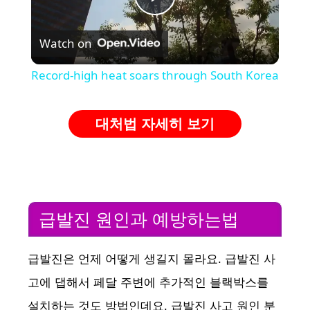
P
Watch on
l
Record-high heat soars through South Korea
a
대처법 자세히 보기
y
V
급발진 원인과 예방하는법
i
급발진은 언제 어떻게 생길지 몰라요. 급발진 사
d
고에 댑해서 페달 주변에 추가적인 블랙박스를
e
설치하는 것도 방법인데요. 급발진 사고 원인 분