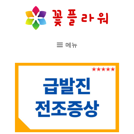
컨
텐
츠
로
메뉴
건
너
뛰
기