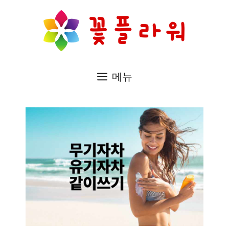
컨
텐
츠
로
메뉴
건
너
뛰
기