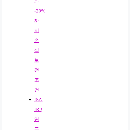
와
-20%
까
지
손
실
보
전
조
건
ISA,
IRP,
연
금