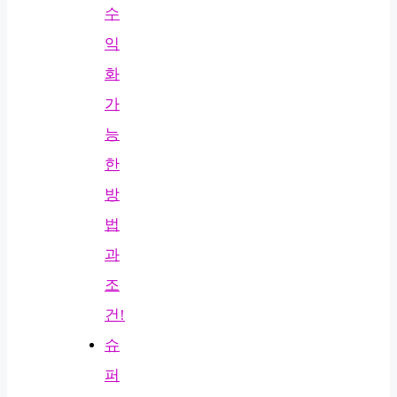
수
익
화
가
능
한
방
법
과
조
건!
슈
퍼