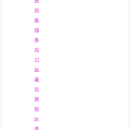
금
자
동
재
투
자
기
능
을
지
원
하
는
증