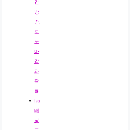
간
방
송,
로
또
마
감
과
확
률
isa
배
당