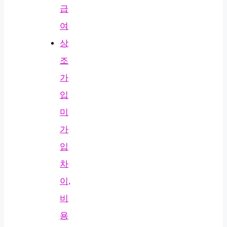
급
여
상
조
가
입
미
가
입
차
이,
비
용