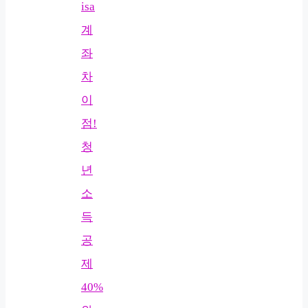
isa
계
좌
차
이
점!
청
년
소
득
공
제
40%