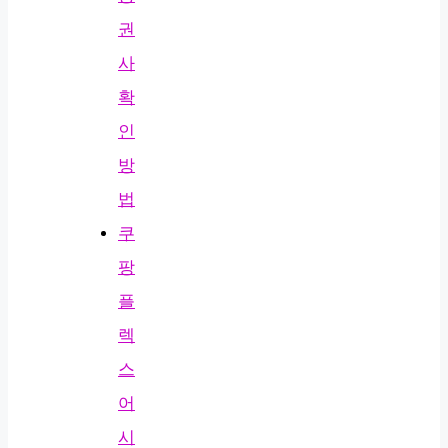
권
사
확
인
방
법
쿠
팡
플
렉
스
어
시