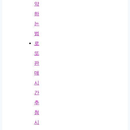
약
하
는
법
로
또
판
매
시
간
추
첨
시