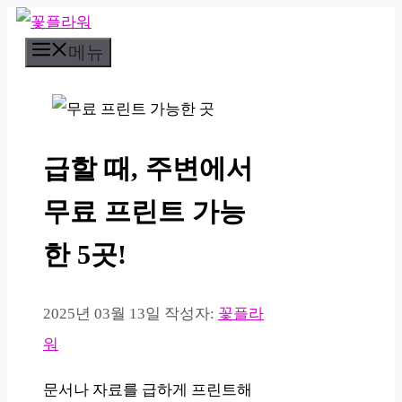
컨
메뉴
텐
츠
로
건
급할 때, 주변에서
너
뛰
무료 프린트 가능
기
한 5곳!
2025년 03월 13일
작성자:
꽃플라
워
문서나 자료를 급하게 프린트해