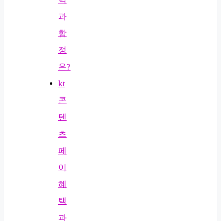
과
함
정
은?
kt
콘
텐
츠
페
이
혜
택
과