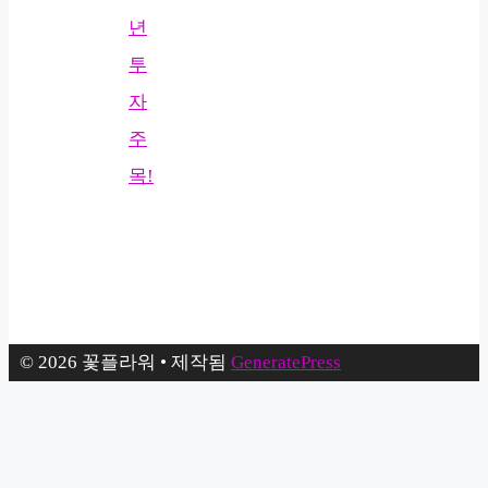
년
투
자
주
목!
© 2026 꽃플라워
• 제작됨
GeneratePress