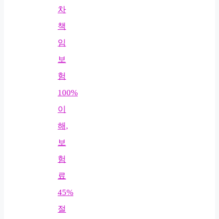
차
책
임
보
험
100%
이
해,
보
험
료
45%
절