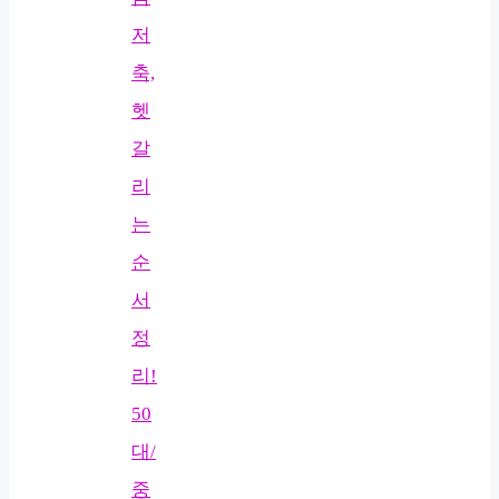
저
축,
헷
갈
리
는
순
서
정
리!
50
대/
중