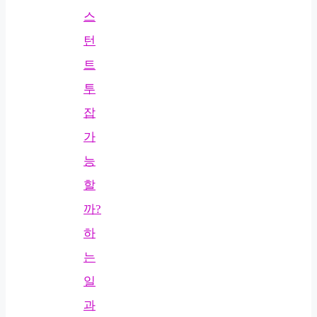
스
턴
트
투
잡
가
능
할
까?
하
는
일
과