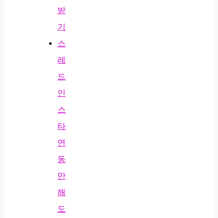
받
기
스
레
드
인
스
타
연
동
만
해
도