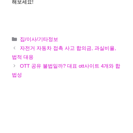
해보세요!
카
집/이사/기타정보
테
자전거 자동차 접촉 사고 합의금, 과실비율,
고
법적 대응
리
OTT 공유 불법일까? 대표 ott사이트 4개와 합
법성