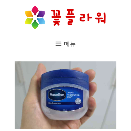
컨
텐
츠
로
메뉴
건
너
뛰
기