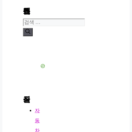
콘텐츠 검색
검
색:
최신 글
자
동
차