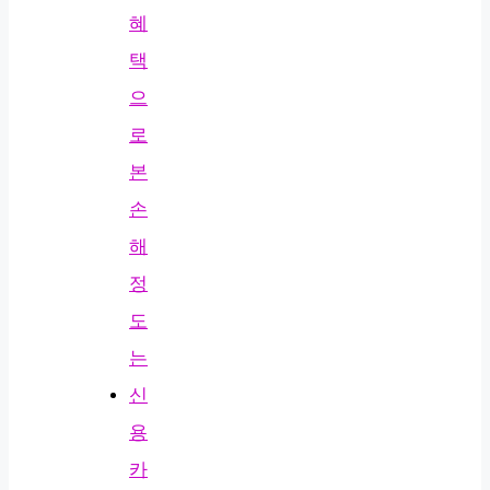
혜
택
으
로
본
손
해
정
도
는
신
용
카