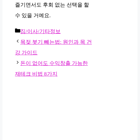
즐기면서도 후회 없는 선택을 할
수 있을 거예요.
카
집/이사/기타정보
테
목젖 붓기 빼는법: 원인과 목 건
고
강 가이드
리
돈이 없어도 수익창출 가능한
재테크 비법 8가지