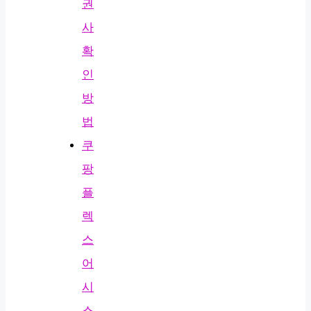
권
사
확
인
방
법
쿠
팡
플
렉
스
어
시
스