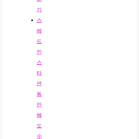
기
스
레
드
인
스
타
연
동
만
해
도
수