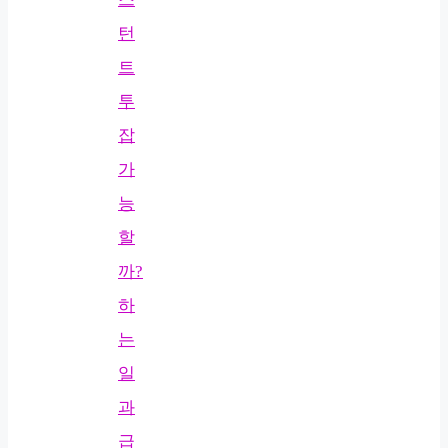
턴
트
투
잡
가
능
할
까?
하
는
일
과
급