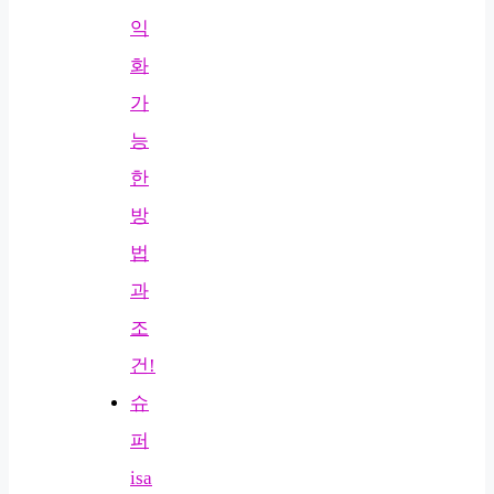
익
화
가
능
한
방
법
과
조
건!
슈
퍼
isa