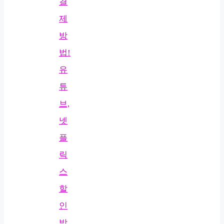
결
제
방
법!
유
튜
브,
넷
플
릭
스
할
인
받