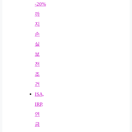
-20%
까
지
손
실
보
전
조
건
ISA,
IRP,
연
금