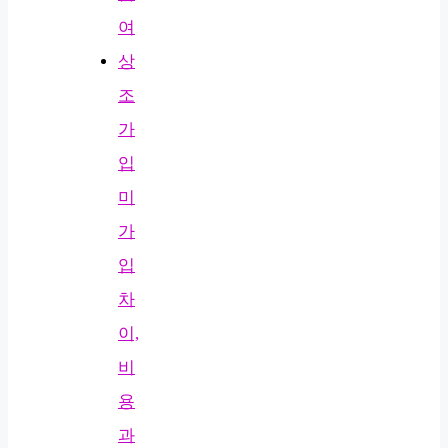
여
상
조
가
입
미
가
입
차
이,
비
용
과