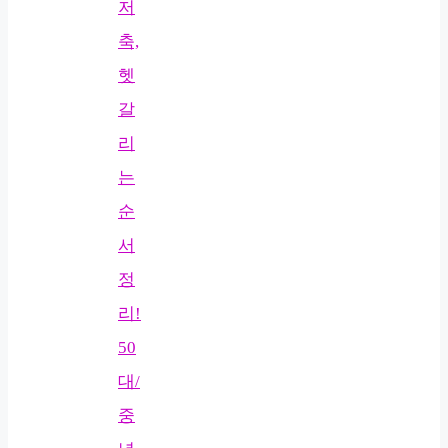
저
축,
헷
갈
리
는
순
서
정
리!
50
대/
중