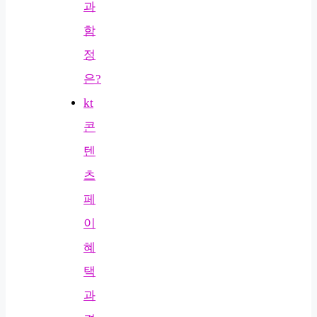
과
함
정
은?
kt
콘
텐
츠
페
이
혜
택
과