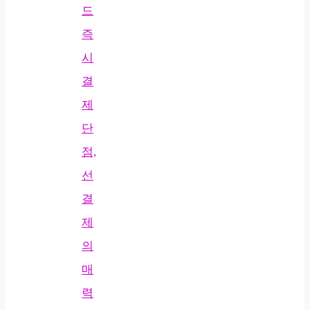
드
즉
시
결
제
단
점,
선
결
제
의
매
력