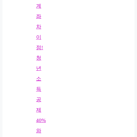
계
좌
차
이
점!
청
년
소
득
공
제
40%
와