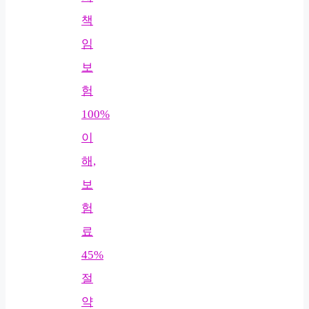
책
임
보
험
100%
이
해,
보
험
료
45%
절
약