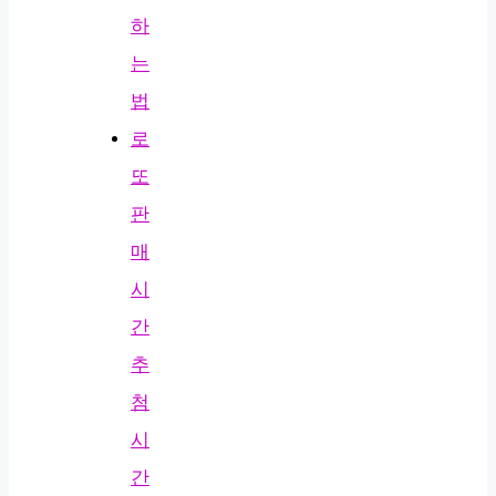
하
는
법
로
또
판
매
시
간
추
첨
시
간