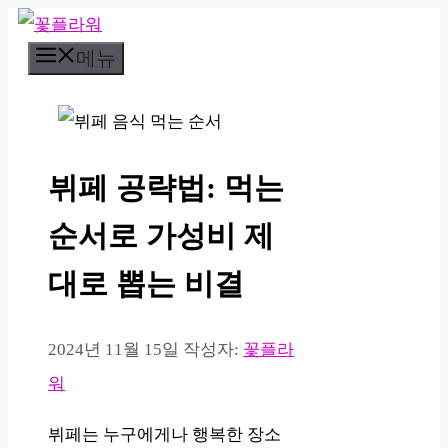
컨
메뉴
텐
츠
로
건
뷔페 공략법: 먹는
너
뛰
순서로 가성비 제
기
대로 뽑는 비결
2024년 11월 15일
작성자:
꽃플라
워
뷔페는 누구에게나 행복한 장소