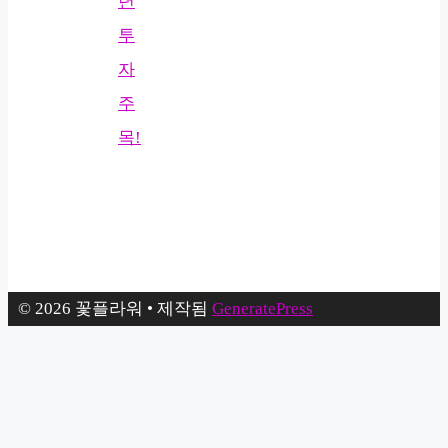
년
투
자
주
목!
© 2026 꽃플라워
• 제작됨
GeneratePress