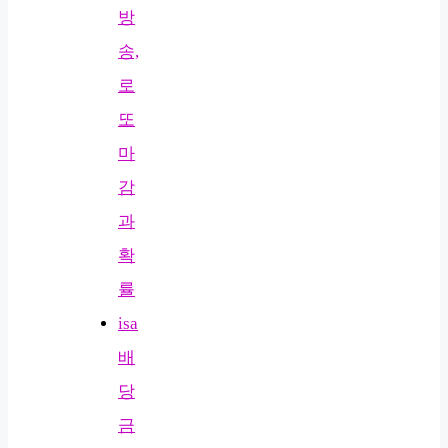
방
송,
로
또
마
감
과
확
률
isa
배
당
금