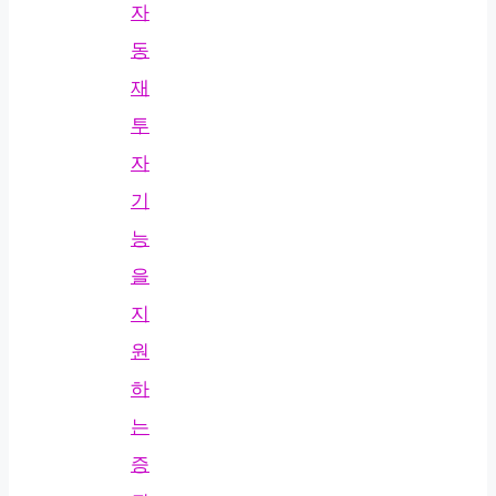
자
동
재
투
자
기
능
을
지
원
하
는
증