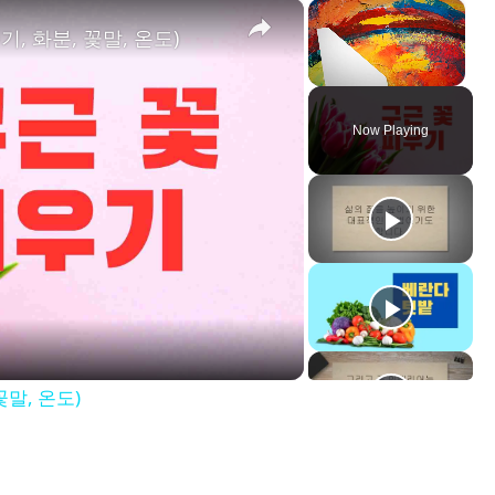
×
×
, 화분, 꽃말, 온도)
Unmute
Now Playing
ay
deo
꽃말, 온도)