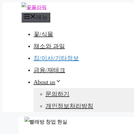
컨
메뉴
텐
츠
꽃/식물
로
채소와 과일
건
집/이사/기타정보
너
뛰
금융/재테크
기
About us
문의하기
개인정보처리방침