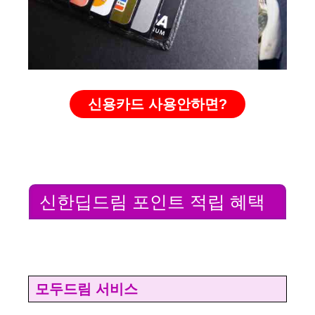
d
e
신용카드 사용안하면?
o
신한딥드림 포인트 적립 혜택
모두드림 서비스