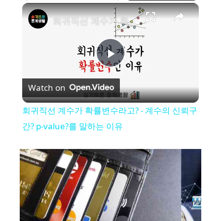
×
회귀직선 계수가 확률변수라고? - 계수의 신뢰구간? p-value?를 말하는 이유
P
Watch on
l
회귀직선 계수가 확률변수라고? - 계수의 신뢰구
a
간? p-value?를 말하는 이유
y
V
i