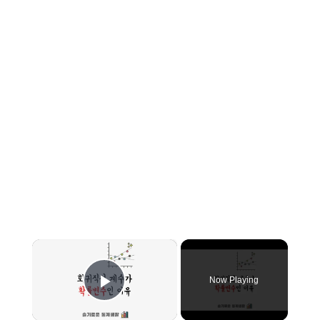
×
Now Playing
Play Video