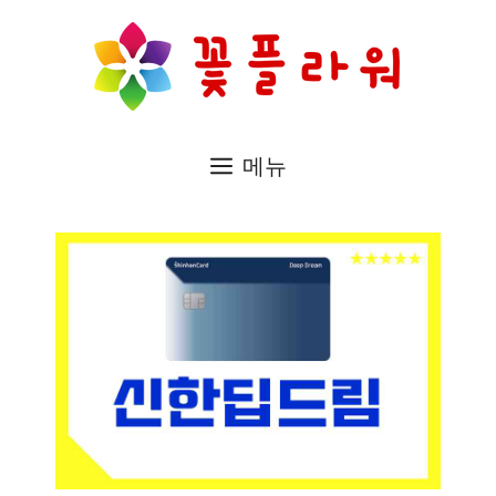
컨
텐
츠
로
메뉴
건
너
뛰
기