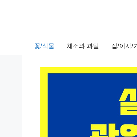
컨
텐
츠
로
꽃/식물
채소와 과일
집/이사
건
너
뛰
기