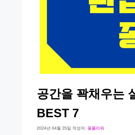
공간을 꽉채우는 
BEST 7
2024년 04월 25일
작성자:
꽃플라워