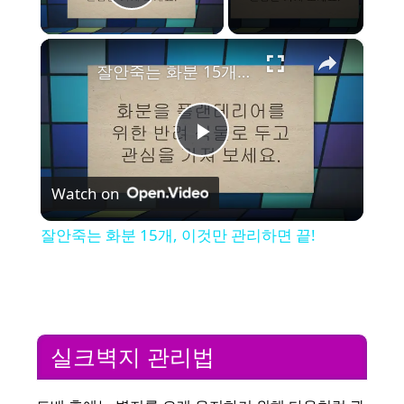
Play Video
×
잘안죽는 화분 15개, 이것만 관리하면 끝!
P
Watch on
l
잘안죽는 화분 15개, 이것만 관리하면 끝!
a
y
실크벽지 관리법
V