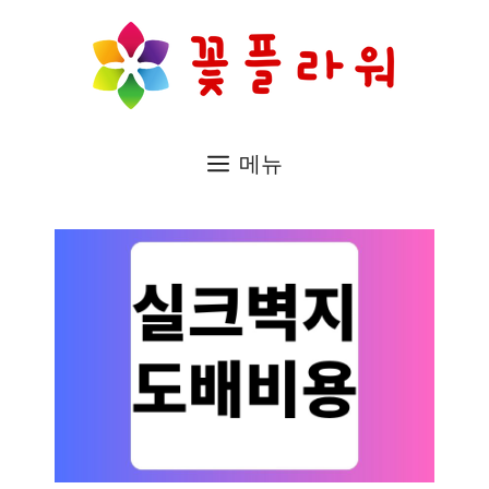
컨
텐
츠
로
메뉴
건
너
뛰
기