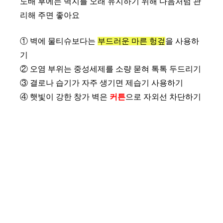
도배 후에는 벽지를 오래 유지하기 위해 다음처럼 관
i
리해 주면 좋아요
d
① 벽에 물티슈보다는
부드러운 마른 헝겊
을 사용하
기
e
② 오염 부위는 중성세제를 소량 묻혀 톡톡 두드리기
③ 결로나 습기가 자주 생기면 제습기 사용하기
④ 햇빛이 강한 창가 벽은
커튼
으로 자외선 차단하기
o