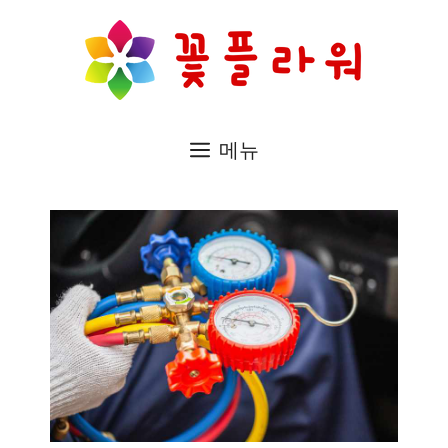
컨
텐
츠
로
메뉴
건
너
뛰
기