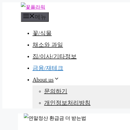
컨
메뉴
텐
츠
꽃/식물
로
채소와 과일
건
집/이사/기타정보
너
뛰
금융/재테크
기
About us
문의하기
개인정보처리방침