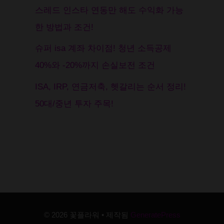
스레드 인스타 연동만 해도 수익화 가능
한 방법과 조건!
슈퍼 isa 계좌 차이점! 청년 소득공제
40%와 -20%까지 손실보전 조건
ISA, IRP, 연금저축, 헷갈리는 순서 정리!
50대/중년 투자 주목!
© 2026 꽃플라워
• 제작됨
GeneratePress