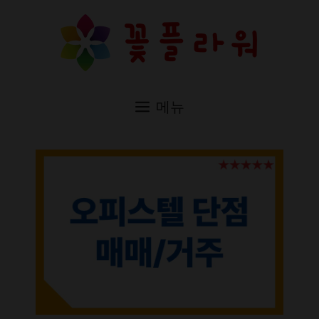
컨
텐
츠
로
메뉴
건
너
뛰
기