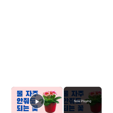
×
Now Playing
Play Video