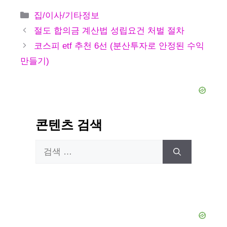
카
집/이사/기타정보
테
절도 합의금 계산법 성립요건 처벌 절차
고
코스피 etf 추천 6선 (분산투자로 안정된 수익
리
만들기)
콘텐츠 검색
검
색: