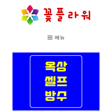
컨
텐
츠
로
메뉴
건
너
뛰
기