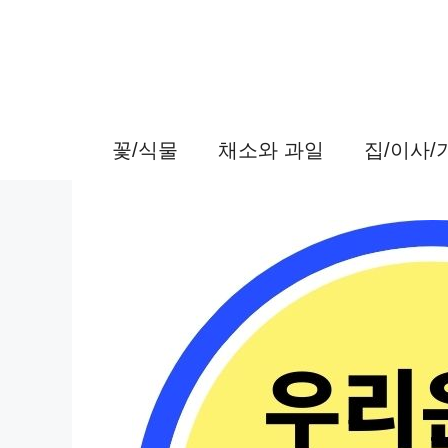
컨
텐
츠
로
꽃/식물
채소와 과일
집/이사
건
너
뛰
기