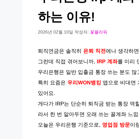
하는 이유!
2026년 02월 10일
작성자:
꽃플라워
퇴직연금은 솔직히
은퇴 직전
에나 생각하면
그런데 직접 겪어보니까,
IRP 계좌
를 미리 
우리은행은 일반 입출금 통장 쓰는 분도 많고,
특히 요즘은
우리WON뱅킹
앱으로 비대면 
있어요.
게다가 IRP는 단순히 퇴직금 받는 통장 역
라서 한 번 알아두면 오래 쓰는 꿀계좌 느낌
오늘은 우리은행 기준으로,
영업점 방문
이