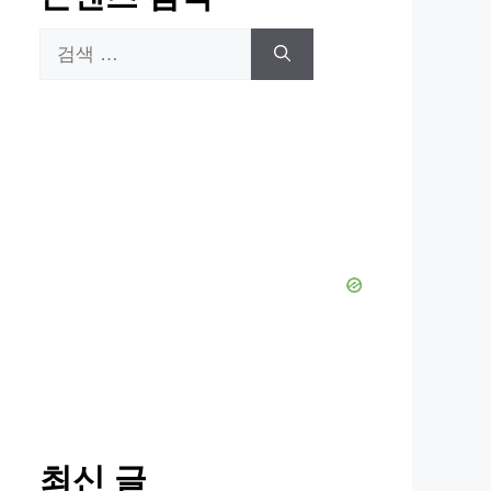
검
색:
최신 글