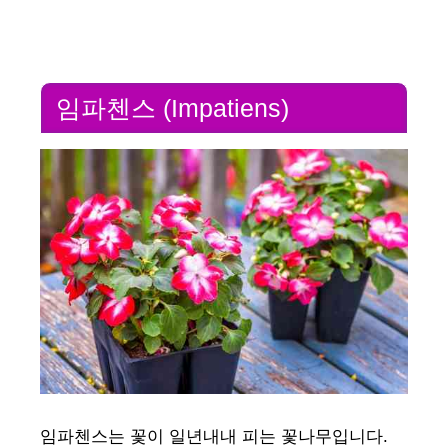
a
y
임파첸스 (Impatiens)
V
i
d
e
o
임파첸스는 꽃이 일년내내 피는 꽃나무입니다.