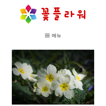
컨
텐
츠
로
메뉴
건
너
뛰
기