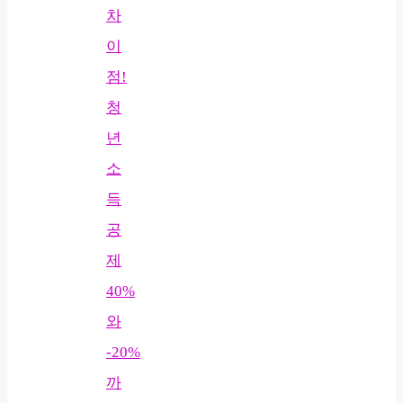
차
이
점!
청
년
소
득
공
제
40%
와
-20%
까