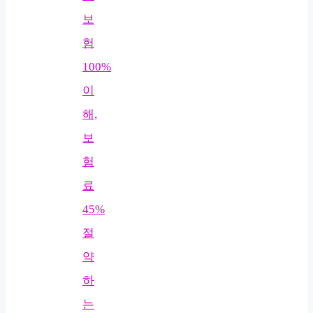
보
험
100%
이
해,
보
험
료
45%
절
약
하
는