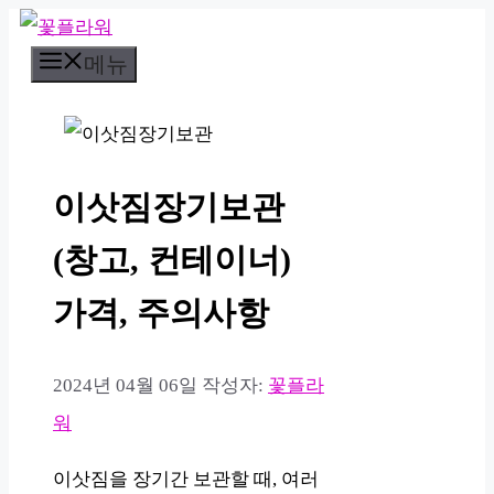
컨
메뉴
텐
츠
로
건
이삿짐장기보관
너
뛰
(창고, 컨테이너)
기
가격, 주의사항
2024년 04월 06일
작성자:
꽃플라
워
이삿짐을 장기간 보관할 때, 여러