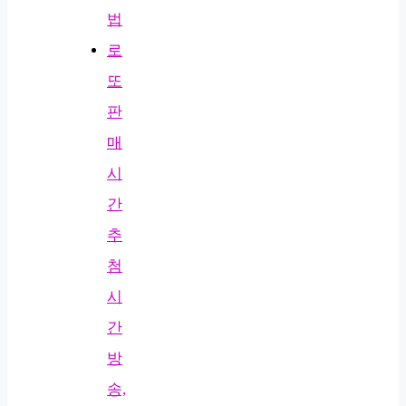
법
로
또
판
매
시
간
추
첨
시
간
방
송,