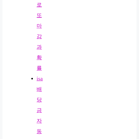
로
또
마
감
과
확
률
isa
배
당
금
자
동