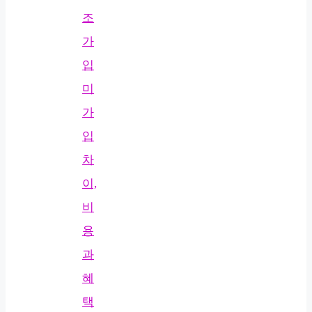
조
가
입
미
가
입
차
이,
비
용
과
혜
택