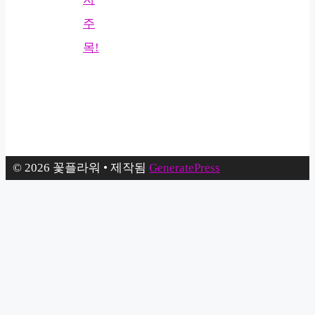
주
목!
© 2026 꽃플라워
• 제작됨
GeneratePress