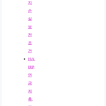
지
손
실
보
전
조
건
ISA,
IRP,
연
금
저
축,