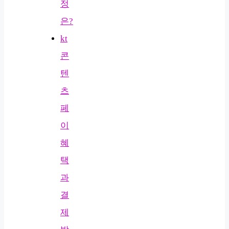
정
은?
kt
콘
텐
츠
페
이
혜
택
과
결
제