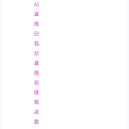
시
결
제
단
점,
선
결
제
의
매
력
과
함