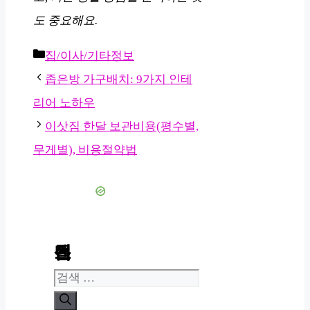
도 중요해요.
카
집/이사/기타정보
테
좁은방 가구배치: 9가지 인테
고
리어 노하우
리
이삿짐 한달 보관비용(평수별,
무게별), 비용절약법
콘텐츠 검색
검
색: