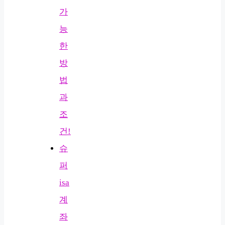
가
능
한
방
법
과
조
건!
슈
퍼
isa
계
좌