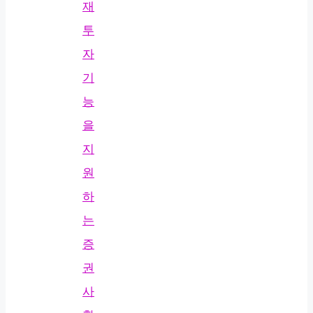
재
투
자
기
능
을
지
원
하
는
증
권
사