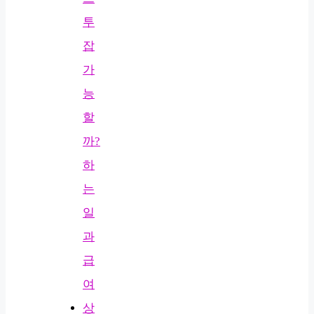
투
잡
가
능
할
까?
하
는
일
과
급
여
상