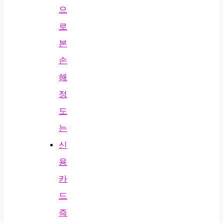
으
로
본
손
해
정
도
는
신
용
카
드
즉