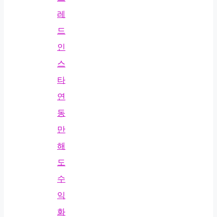
레
드
인
스
타
연
동
만
해
도
수
익
화