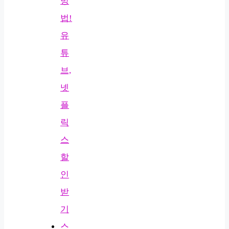
방
법!
유
튜
브,
넷
플
릭
스
할
인
받
기
스