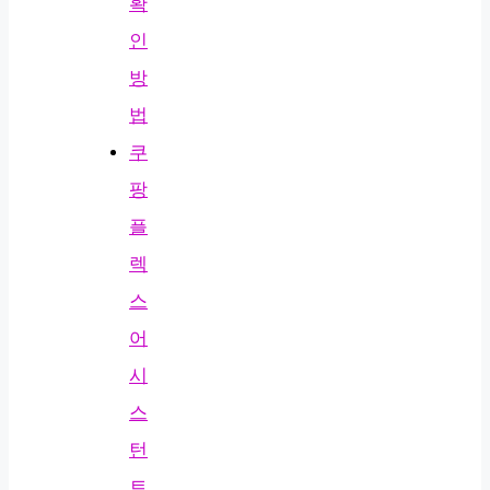
확
인
방
법
쿠
팡
플
렉
스
어
시
스
턴
트