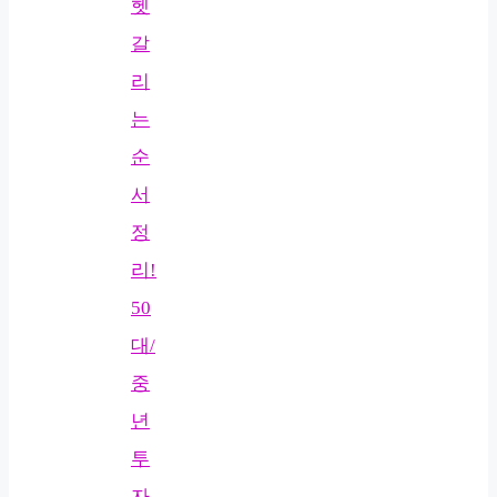
헷
갈
리
는
순
서
정
리!
50
대/
중
년
투
자