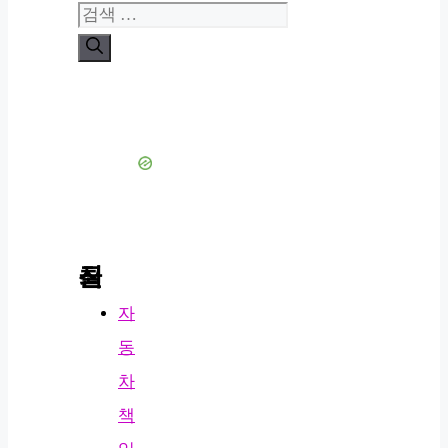
검
색:
최신 글
자
동
차
책