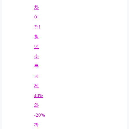
차
이
점!
청
년
소
득
공
제
40%
와
-20%
까