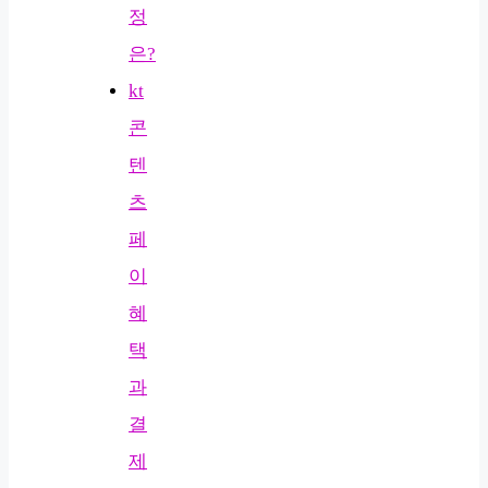
정
은?
kt
콘
텐
츠
페
이
혜
택
과
결
제