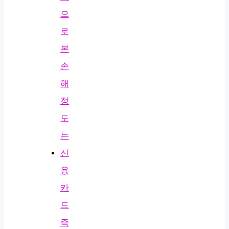
으
로
본
손
해
정
도
는
신
용
카
드
즉