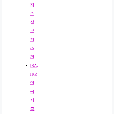
지
손
실
보
전
조
건
ISA,
IRP,
연
금
저
축,