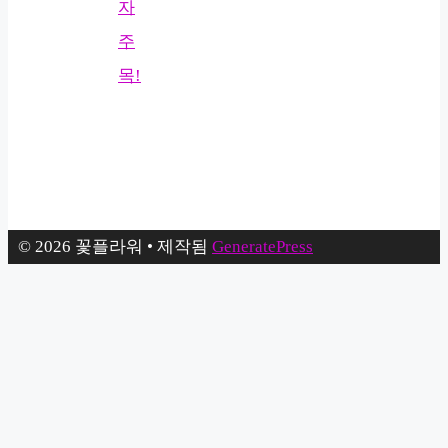
자
주
목!
© 2026 꽃플라워
• 제작됨
GeneratePress