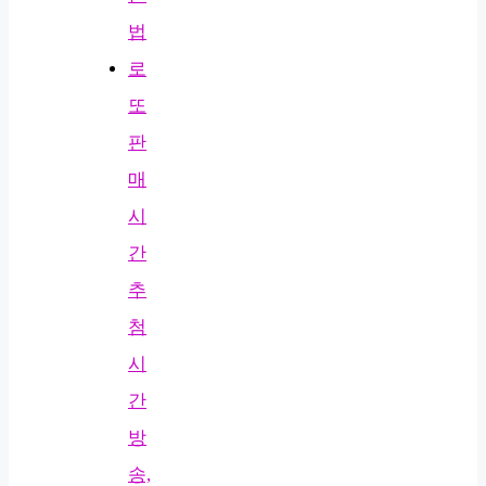
법
로
또
판
매
시
간
추
첨
시
간
방
송,