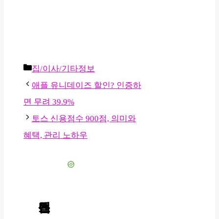
카
집/이사/기타정보
테
애플 유니데이즈 할인? 인증하
고
면 무려 39.9%
리
토스 신용점수 900점, 의미와
혜택, 관리 노하우
콘텐츠 검색