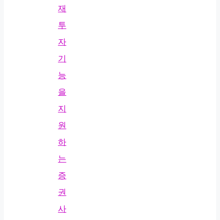
재
투
자
기
능
을
지
원
하
는
증
권
사