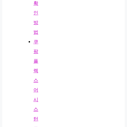
확
인
방
법
쿠
팡
플
렉
스
어
시
스
턴