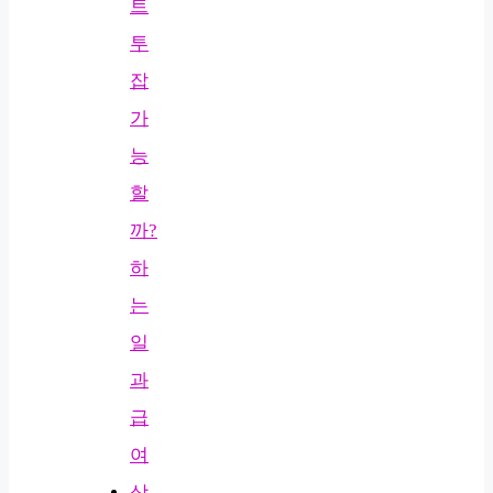
트
투
잡
가
능
할
까?
하
는
일
과
급
여
상