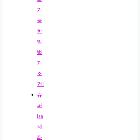
가
능
한
방
법
과
조
건!
슈
퍼
isa
계
좌