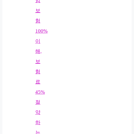
임
보
험
100%
이
해,
보
험
료
45%
절
약
하
는