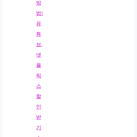
방
법!
유
튜
브,
넷
플
릭
스
할
인
받
기