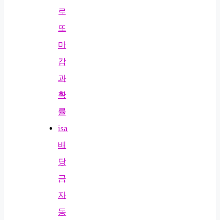
로
또
마
감
과
확
률
isa
배
당
금
자
동