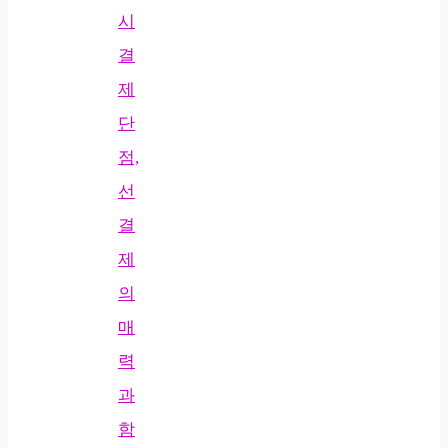
시
결
제
단
점,
선
결
제
의
매
력
과
함