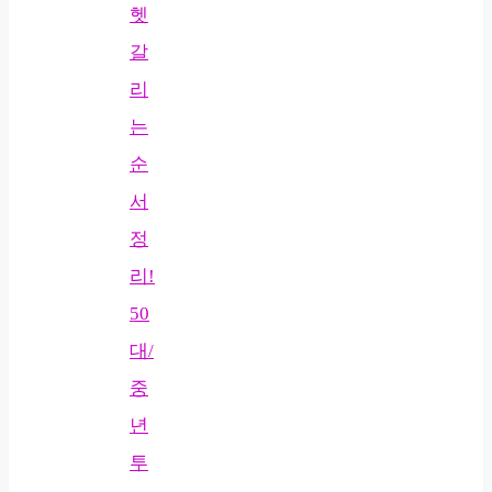
헷
갈
리
는
순
서
정
리!
50
대/
중
년
투