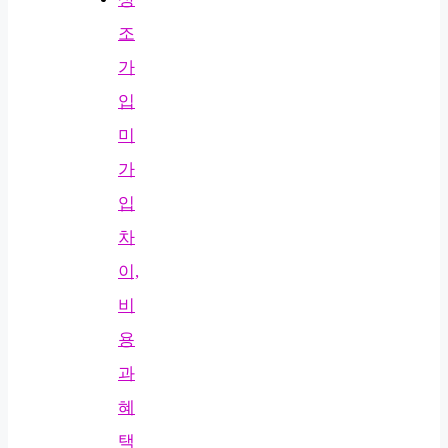
조
가
입
미
가
입
차
이,
비
용
과
혜
택