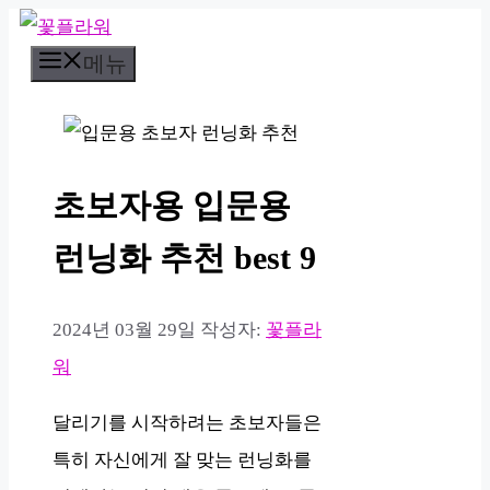
컨
메뉴
텐
츠
로
건
초보자용 입문용
너
뛰
런닝화 추천 best 9
기
2024년 03월 29일
작성자:
꽃플라
워
달리기를 시작하려는 초보자들은
특히 자신에게 잘 맞는 런닝화를