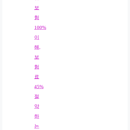
보
험
100%
이
해,
보
험
료
45%
절
약
하
는