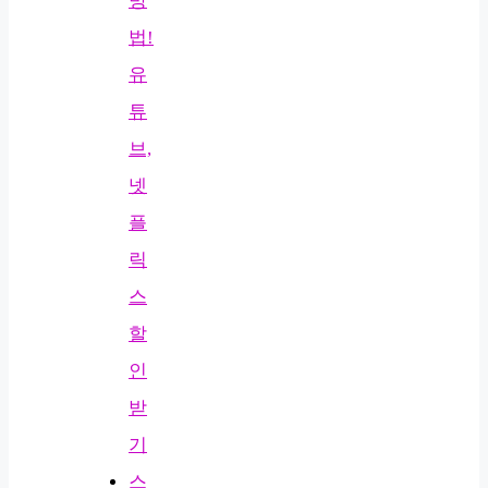
방
법!
유
튜
브,
넷
플
릭
스
할
인
받
기
스