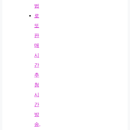
법
로
또
판
매
시
간
추
첨
시
간
방
송,