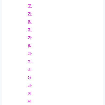
조
가
입
미
가
입
차
이,
비
용
과
혜
택