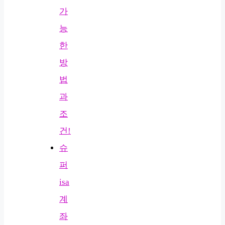
가
능
한
방
법
과
조
건!
슈
퍼
isa
계
좌