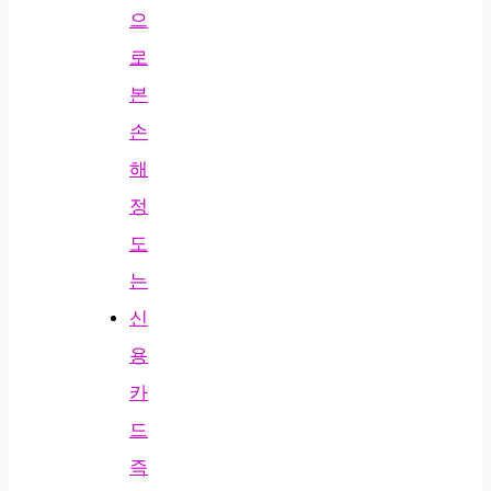
으
로
본
손
해
정
도
는
신
용
카
드
즉