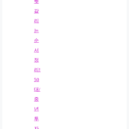
헷
갈
리
는
순
서
정
리!
50
대/
중
년
투
자