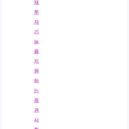
재
투
자
기
능
을
지
원
하
는
증
권
사