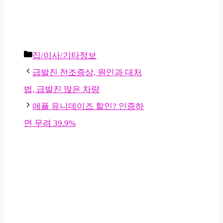
카
집/이사/기타정보
테
급발진 전조증상, 원인과 대처
고
법, 급발진 많은 차량
리
애플 유니데이즈 할인? 인증하
면 무려 39.9%