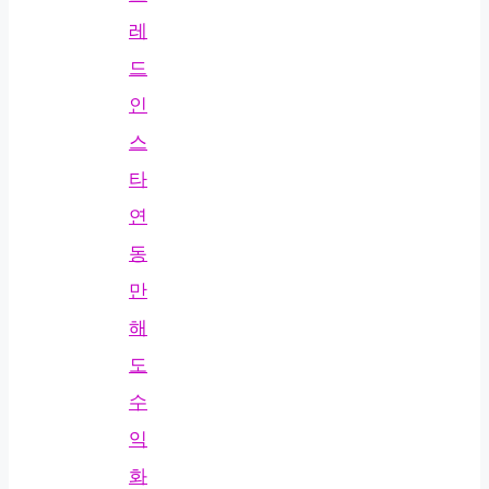
레
드
인
스
타
연
동
만
해
도
수
익
화