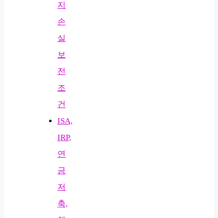
지
손
실
보
전
조
건
ISA,
IRP,
연
금
저
축,