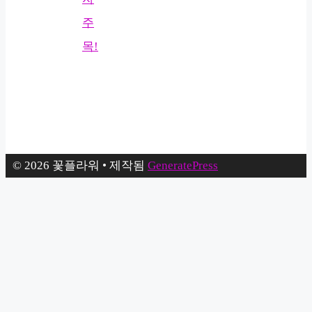
주
목!
© 2026 꽃플라워
• 제작됨
GeneratePress