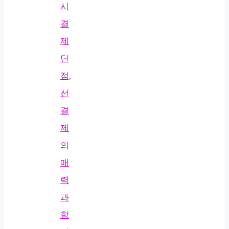
시
결
제
단
점,
선
결
제
의
매
력
과
함