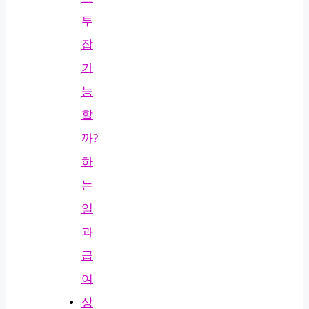
투
잡
가
능
할
까?
하
는
일
과
급
여
상