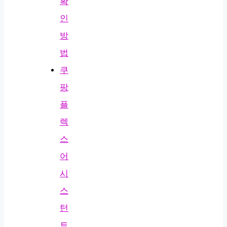
확
인
방
법
쿠
팡
플
렉
스
어
시
스
턴
트