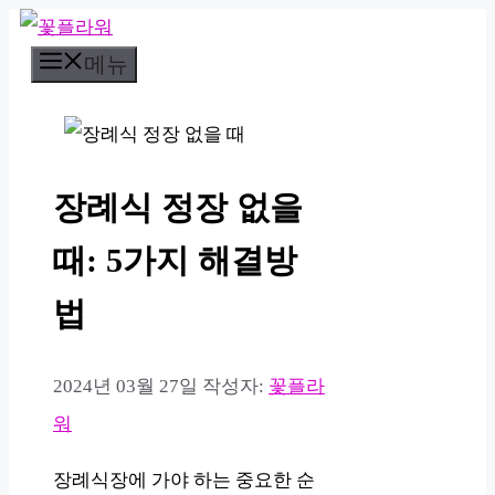
컨
메뉴
텐
츠
로
건
장례식 정장 없을
너
뛰
때: 5가지 해결방
기
법
2024년 03월 27일
작성자:
꽃플라
워
장례식장에 가야 하는 중요한 순