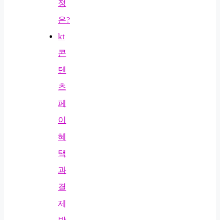
정
은?
kt
콘
텐
츠
페
이
혜
택
과
결
제