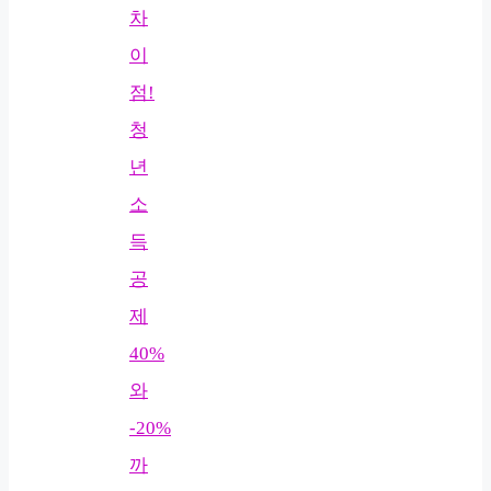
차
이
점!
청
년
소
득
공
제
40%
와
-20%
까