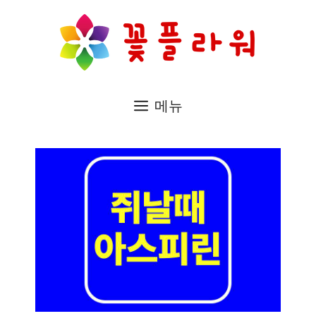
컨
텐
츠
로
메뉴
건
너
뛰
기