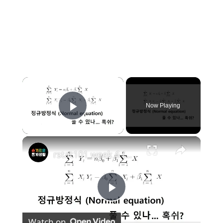
×
Now Playing
Play Video
×
rstat101 week 6 (심화) 회귀분석 정규방정식(Normal equation) 손으로 풀기
P
Watch on