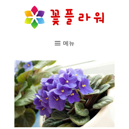
컨
텐
츠
로
메뉴
건
너
뛰
기