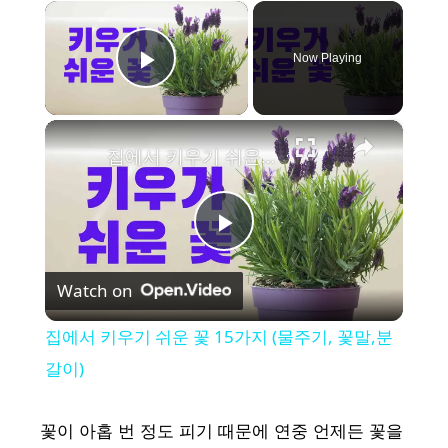
×
Now Playing
Play Video
×
집에서 키우기 쉬운 꽃 15가지 (물주기, 꽃말,분갈이)
P
Watch on
l
집에서 키우기 쉬운 꽃 15가지 (물주기, 꽃말,분
a
갈이)
y
꽃이 아홉 번 정도 피기 때문에 연중 언제든 꽃을