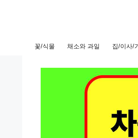
컨
텐
츠
로
꽃/식물
채소와 과일
집/이사
건
너
뛰
기