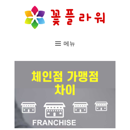
컨
텐
츠
로
메뉴
건
너
뛰
기