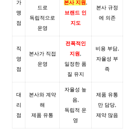
가
본사 지원
,
드로
본사 규정
맹
브랜드 인
독립적으로
에 의존
점
지도
운영
전폭적인
직
비용 부담,
본사가 직접
지원
,
영
자율성 부
운영
일정한 품
점
족
질 유지
자율성 높
대
본사와 계약
제품 유통
음,
리
해
만 담당,
독립적 운
점
제품 유통
제약 많음
영