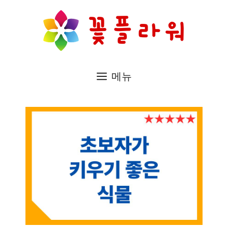
컨
텐
츠
로
메뉴
건
너
뛰
기