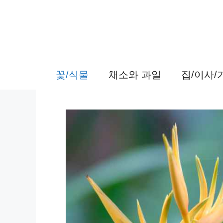
컨
텐
츠
로
꽃/식물
채소와 과일
집/이사
건
너
뛰
기