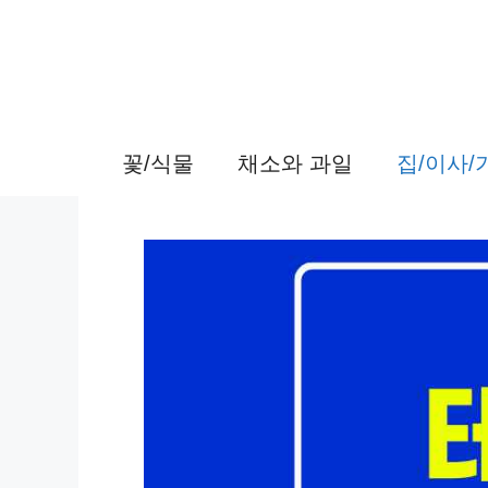
컨
텐
츠
로
꽃/식물
채소와 과일
집/이사
건
너
뛰
기