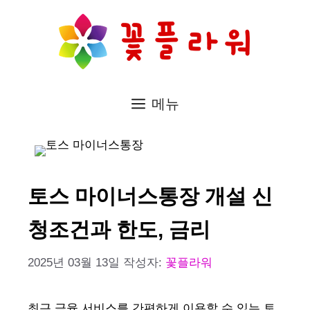
컨
텐
츠
로
메뉴
건
너
뛰
기
토스 마이너스통장 개설 신
청조건과 한도, 금리
2025년 03월 13일
작성자:
꽃플라워
최근 금융 서비스를 간편하게 이용할 수 있는 토