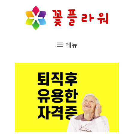
컨
텐
츠
로
메뉴
건
너
뛰
기