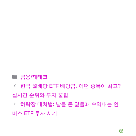
카
금융/재테크
테
한국 월배당 ETF 배당금, 어떤 종목이 최고?
고
실시간 순위와 투자 꿀팁
리
하락장 대처법: 남들 돈 잃을때 수익내는 인
버스 ETF 투자 시기