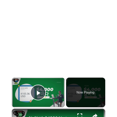
×
Now Playing
Play Video
×