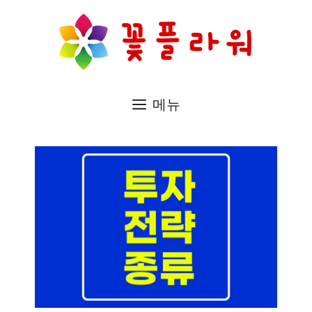
컨
텐
츠
로
메뉴
건
너
뛰
기