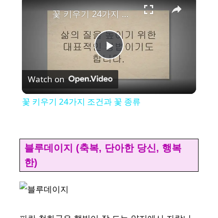
꽃 키우기 24가지 조건과 꽃 종류
P
Watch on
l
꽃 키우기 24가지 조건과 꽃 종류
a
y
블루데이지 (축복, 단아한 당신, 행복
한)
V
i