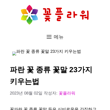
컨
텐
츠
로
메뉴
건
너
뛰
기
파란 꽃 종류 꽃말 23가지
키우는법
2023년 08월 02일
작성자:
꽃플라워
꽃파란 꽃 종류 꽃말 등은 신비로움을 간직하고