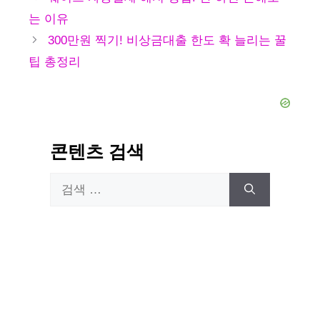
고
는 이유
리
300만원 찍기! 비상금대출 한도 확 늘리는 꿀
팁 총정리
콘텐츠 검색
검
색: