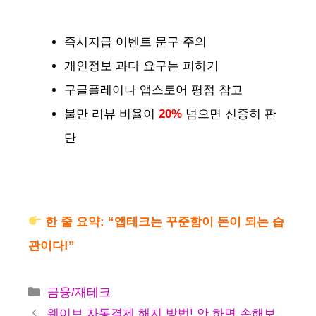
즉시지급 이벤트 문구 주의
개인정보 과다 요구는 피하기
구글플레이나 앱스토어 평점 참고
불만 리뷰 비율이
20%
넘으면 신중히 판
단
한 줄 요약: “앱테크는 꾸준함이 돈이 되는 습
관이다!”
카
금융/재테크
테
웨이브 자동결제 해지 방법! 안 하면 손해보