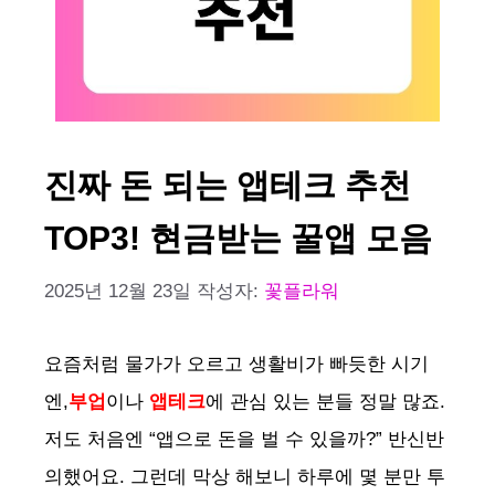
진짜 돈 되는 앱테크 추천
TOP3! 현금받는 꿀앱 모음
2025년 12월 23일
작성자:
꽃플라워
요즘처럼 물가가 오르고 생활비가 빠듯한 시기
엔,
부업
이나
앱테크
에 관심 있는 분들 정말 많죠.
저도 처음엔 “앱으로 돈을 벌 수 있을까?” 반신반
의했어요. 그런데 막상 해보니 하루에 몇 분만 투