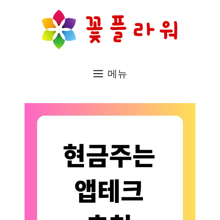
컨
텐
츠
로
메뉴
건
너
뛰
기