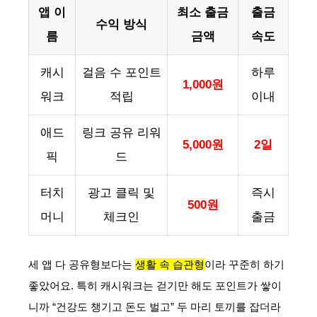
앱 이
최소 출금
출금
수익 방식
름
금액
속도
캐시
걸음 수 포인트
하루
1,000원
워크
적립
이내
애드
링크 공유 리워
5,000원
2일
픽
드
터치
광고 클릭 및
즉시
500원
머니
체크인
출금
세 앱 다 공유형보다는
생활 속 습관형
이라 꾸준히 하기
좋았어요. 특히 캐시워크는 걷기만 해도 포인트가 쌓이
니까 “건강도 챙기고 돈도 벌고” 두 마리 토끼를 잡더라