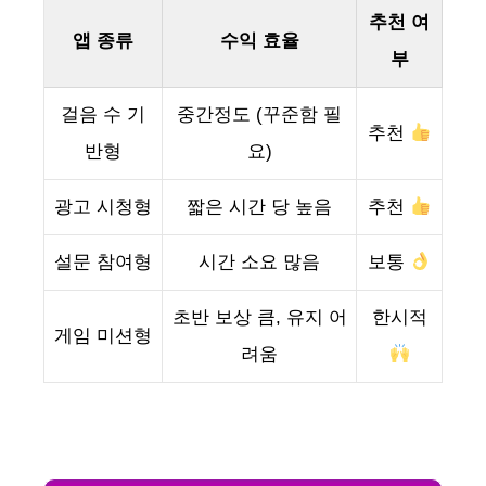
추천 여
앱 종류
수익 효율
부
걸음 수 기
중간정도 (꾸준함 필
추천
반형
요)
광고 시청형
짧은 시간 당 높음
추천
설문 참여형
시간 소요 많음
보통
초반 보상 큼, 유지 어
한시적
게임 미션형
려움