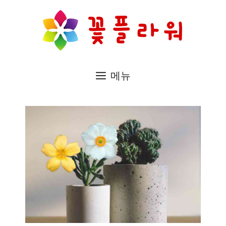
컨
텐
츠
로
메뉴
건
너
뛰
기