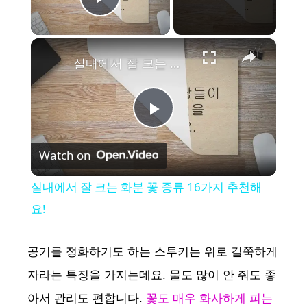
Play Video
×
실내에서 잘 크는 화분 꽃 종류 16가지 추천해요!
P
Watch on
l
실내에서 잘 크는 화분 꽃 종류 16가지 추천해
a
요!
y
공기를 정화하기도 하는 스투키는 위로 길쭉하게
자라는 특징을 가지는데요. 물도 많이 안 줘도 좋
V
아서 관리도 편합니다.
꽃도 매우 화사하게 피는