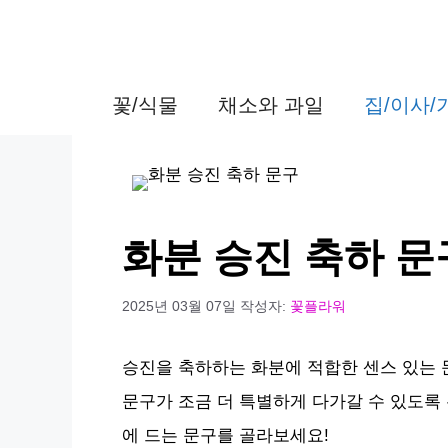
컨
텐
츠
꽃/식물
채소와 과일
집/이사
로
건
너
뛰
화분 승진 축하 문
기
2025년 03월 07일
작성자:
꽃플라워
승진을 축하하는 화분에 적합한 센스 있는 
문구가 조금 더 특별하게 다가갈 수 있도록
에 드는 문구를 골라보세요!