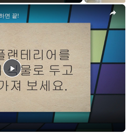
×
하면 끝!
P
l
a
y