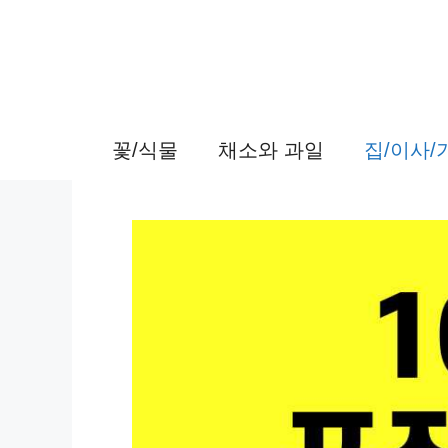
컨
텐
츠
로
꽃/식물
채소와 과일
집/이사
건
너
뛰
기