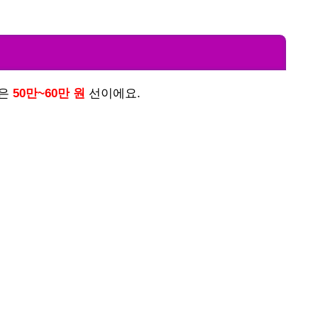
용은
50만~60만 원
선이에요.