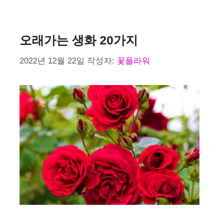
테
고
리
오래가는 생화 20가지
2022년 12월 22일
작성자:
꽃플라워