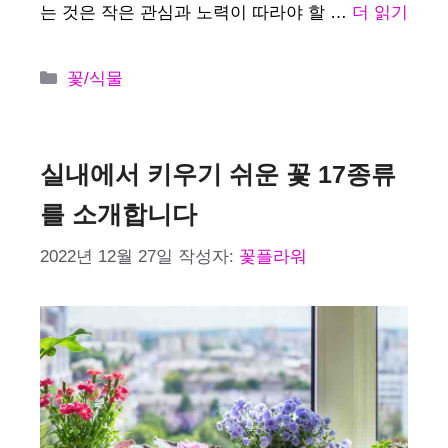
는 것은 작은 관심과 노력이 따라야 할 …
더 읽기
카
꽃/식물
테
고
리
실내에서 키우기 쉬운 꽃 17종류
를 소개합니다
2022년 12월 27일
작성자:
꽃플라워