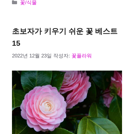
카
꽃/식물
테
고
리
초보자가 키우기 쉬운 꽃 베스트
15
2022년 12월 23일
작성자:
꽃플라워