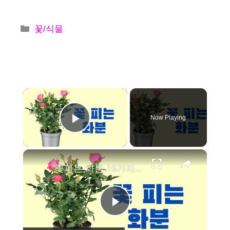
카
꽃/식물
테
고
리
×
Now Playing
Play Video
×
꽃피는 화분 16가지(꽃말,물주기)
P