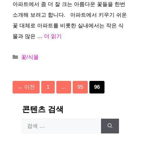
아파트에서 좀 더 잘 크는 아름다운 꽃들을 한번
소개해 보려고 합니다. 아파트에서 키우기 쉬운
꽃 대체로 아파트를 비롯한 실내에서는 작은 식
물과 많은 …
더 읽기
카
꽃/식물
테
고
리
페
페
페
←
이전
1
…
95
96
이
이
이
지
지
지
콘텐츠 검색
검
색: