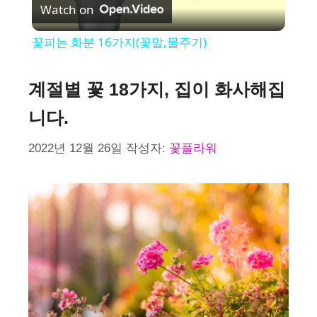
Watch on
l
꽃피는 화분 16가지(꽃말,물주기)
a
계절별 꽃 18가지, 집이 화사해집
y
니다.
V
2022년 12월 26일
작성자:
꽃플라워
i
d
e