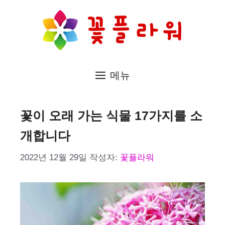
컨
텐
츠
로
메뉴
건
너
뛰
꽃이 오래 가는 식물 17가지를 소
기
개합니다
2022년 12월 29일
작성자:
꽃플라워