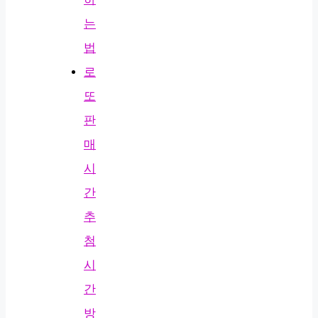
는
법
로
또
판
매
시
간
추
첨
시
간
방