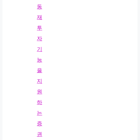
동
재
투
자
기
능
을
지
원
하
는
증
권