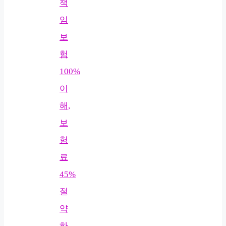
책
임
보
험
100%
이
해,
보
험
료
45%
절
약
하