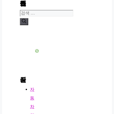
콘텐츠 검색
검
색:
최신 글
자
동
차