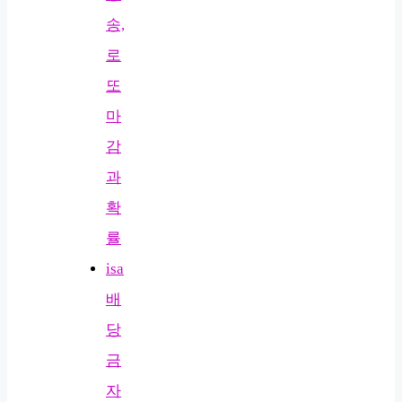
송,
로
또
마
감
과
확
률
isa
배
당
금
자