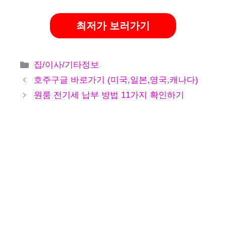
최저가 보러가기
카
집/이사/기타정보
테
호주구글 바로가기 (미국,일본,영국,캐나다)
고
원룸 전기세 납부 방법 11가지 확인하기
리