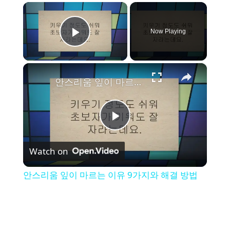
×
Now Playing
Play Video
×
안스리움 잎이 마르는 이유 9가지와 해결 방법
P
Watch on
l
안스리움 잎이 마르는 이유 9가지와 해결 방법
a
y