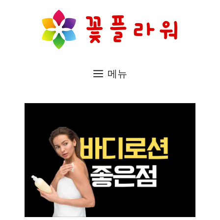
컨
텐
츠
로
메뉴
건
너
뛰
기