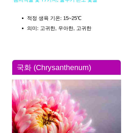
a
적정 생육 기온: 15~25℃
y
의미: 고귀한, 우아한, 고귀한
V
i
국화 (Chrysanthenum)
d
e
o