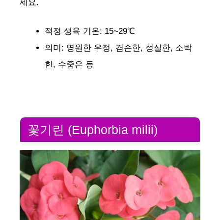
세요.
적정 생육 기온: 15~29℃
의미: 영원한 우정, 겸손한, 성실한, 소박
한, 수줍은 등
꽃기린 (Euphorbia milii)