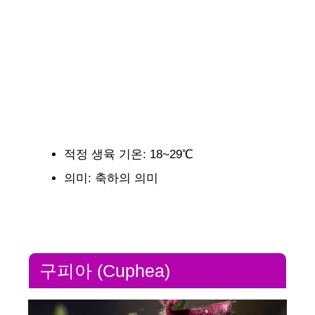
적정 생육 기온: 18~29℃
의미: 축하의 의미
구피아 (Cuphea)