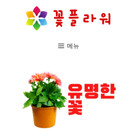
컨
텐
츠
로
메뉴
건
너
뛰
기