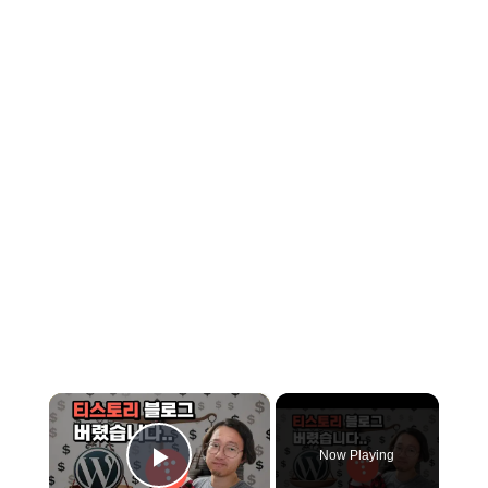
×
Now Playing
Play Video