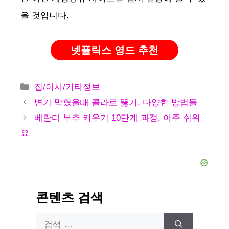
을 것입니다.
넷플릭스 영드 추천
카
집/이사/기타정보
테
변기 막혔을때 콜라로 뚫기, 다양한 방법들
고
베란다 부추 키우기 10단계 과정, 아주 쉬워
리
요
콘텐츠 검색
검