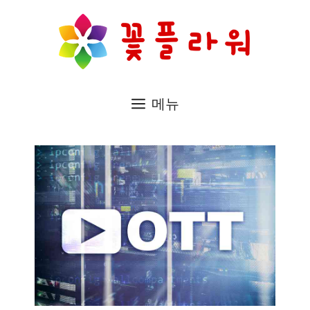
컨
텐
츠
로
메뉴
건
너
뛰
기